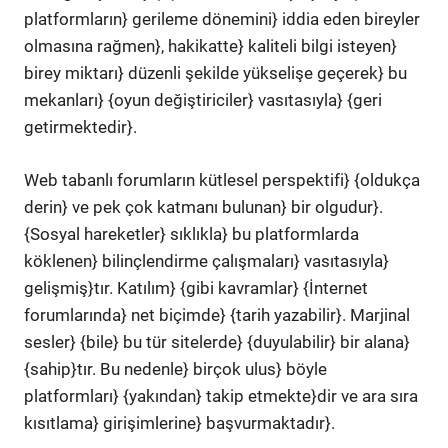
platformların} gerileme dönemini} iddia eden bireyler
olmasına rağmen}, hakikatte} kaliteli bilgi isteyen}
birey miktarı} düzenli şekilde yükselişe geçerek} bu
mekanları} {oyun değiştiriciler} vasıtasıyla} {geri
getirmektedir}.
Web tabanlı forumların kütlesel perspektifi} {oldukça
derin} ve pek çok katmanı bulunan} bir olgudur}.
{Sosyal hareketler} sıklıkla} bu platformlarda
köklenen} bilinçlendirme çalışmaları} vasıtasıyla}
gelişmiş}tır. Katılım} {gibi kavramlar} {İnternet
forumlarında} net biçimde} {tarih yazabilir}. Marjinal
sesler} {bile} bu tür sitelerde} {duyulabilir} bir alana}
{sahip}tır. Bu nedenle} birçok ulus} böyle
platformları} {yakından} takip etmekte}dir ve ara sıra
kısıtlama} girişimlerine} başvurmaktadır}.