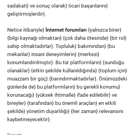
sadakati} ve sonuç olarak} ticari başarılarını}
geliştirmişlerdir}.
Netice itibariyle}
İnternet forumları
{yalnızca birer}
{bilgi kaynağı olmaktan} {çok daha ötesinde} {bir rol}
sahip olmaktadırlar}. Topluluk} bakımından} {bu
mekanlar} insani deneyimlerin} {merkezi}
konumlandırılmıştır}. Bu tür platformların} {sunduğu
olanaklar} {etkin şekilde kullanıldığında} {toplum için}
muazzam bir güç} {barındırmaktadırlar}. Önümüzdeki
günlerde de} bu platformların} bu gerekli konumu}
korunacağı} {yüksek ihtimalle} ifade edilebilir} ve
bireyler} {tarafından} bu önemli araçları} en etkili
şekilde} yönetim duyarlılığı} {her zaman} relevansını
kaybetmeyecektir}.