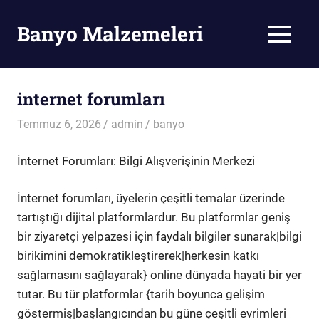
Skip
to
Banyo Malzemeleri
MENU
content
Banyo
Malzemeleri
internet forumları
Temmuz 6, 2026
admin
banyo
İnternet Forumları: Bilgi Alışverişinin Merkezi
İnternet forumları, üyelerin çeşitli temalar üzerinde
tartıştığı dijital platformlardur. Bu platformlar geniş
bir ziyaretçi yelpazesi için faydalı bilgiler sunarak|bilgi
birikimini demokratikleştirerek|herkesin katkı
sağlamasını sağlayarak} online dünyada hayati bir yer
tutar. Bu tür platformlar {tarih boyunca gelişim
göstermiş|başlangıcından bu güne çeşitli evrimleri