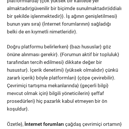
platformlarda} {çok yüksek bir kalitede yer
almaktadır|güvenilir bir biçimde sunulmaktadır|iddialı
bir şekilde işlenmektedir}}. İş ağının genişletilmesi}
bunun yanı sıra} {İnternet forumlarının} sağladığı
belki de en kıymetli nimetleridir}.
Doğru platformu belirlerken} {bazı hususlar} göz
önüne alınması gerekir}. {Forumun aktif bir topluluk}
tarafından tercih edilmesi} dikkate değer bir
husustur}. İçerik denetimi} {yüksek olmalıdır} çünkü
zararlı içerik} böyle platformları} {çöpe çevirebilir}.
Çevrimiçi tartışma mekanlarında} {geçerli bilgi}
mevcut olmak için} bilgili yöneticilerin} şeffaf
prosedürleri} hiç pazarlık kabul etmeyen bir ön
koşuldur}.
Özetle},
İnternet forumları
çağdaş çevrimiçi ortamın}