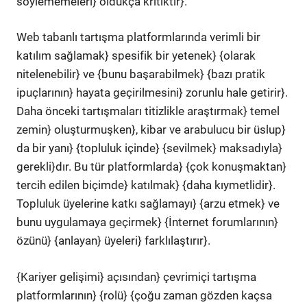
söylememeleri} oldukça kritiktir}.
Web tabanlı tartışma platformlarında verimli bir
katılım sağlamak} spesifik bir yetenek} {olarak
nitelenebilir} ve {bunu başarabilmek} {bazı pratik
ipuçlarının} hayata geçirilmesini} zorunlu hale getirir}.
Daha önceki tartışmaları titizlikle araştırmak} temel
zemin} oluşturmuşken}, kibar ve arabulucu bir üslup}
da bir yanı} {topluluk içinde} {sevilmek} maksadıyla}
gerekli}dır. Bu tür platformlarda} {çok konuşmaktan}
tercih edilen biçimde} katılmak} {daha kıymetlidir}.
Topluluk üyelerine katkı sağlamayı} {arzu etmek} ve
bunu uygulamaya geçirmek} {İnternet forumlarının}
özünü} {anlayan} üyeleri} farklılaştırır}.
{Kariyer gelişimi} açısından} çevrimiçi tartışma
platformlarının} {rolü} {çoğu zaman gözden kaçsa