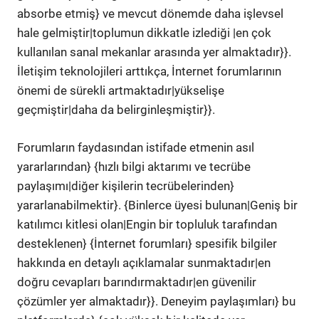
absorbe etmiş} ve mevcut dönemde daha işlevsel
hale gelmiştir|toplumun dikkatle izlediği |en çok
kullanılan sanal mekanlar arasında yer almaktadır}}.
İletişim teknolojileri arttıkça, İnternet forumlarının
önemi de sürekli artmaktadır|yükselişe
geçmiştir|daha da belirginleşmiştir}}.
Forumların faydasından istifade etmenin asıl
yararlarından} {hızlı bilgi aktarımı ve tecrübe
paylaşımı|diğer kişilerin tecrübelerinden}
yararlanabilmektir}. {Binlerce üyesi bulunan|Geniş bir
katılımcı kitlesi olan|Engin bir topluluk tarafından
desteklenen} {İnternet forumları} spesifik bilgiler
hakkında en detaylı açıklamalar sunmaktadır|en
doğru cevapları barındırmaktadır|en güvenilir
çözümler yer almaktadır}}. Deneyim paylaşımları} bu