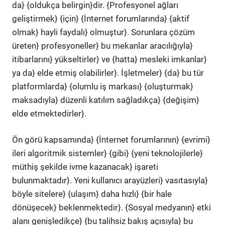
da} {oldukça belirgin}dir. {Profesyonel ağları
geliştirmek} {için} {İnternet forumlarında} {aktif
olmak} hayli faydalı} olmuştur}. Sorunlara çözüm
üreten} profesyoneller} bu mekanlar aracılığıyla}
itibarlarını} yükseltirler} ve {hatta} mesleki imkanlar}
ya da} elde etmiş olabilirler}. İşletmeler} {da} bu tür
platformlarda} {olumlu iş markası} {oluşturmak}
maksadıyla} düzenli katılım sağladıkça} {değişim}
elde etmektedirler}.
Ön görü kapsamında} {İnternet forumlarının} {evrimi}
ileri algoritmik sistemler} {gibi} {yeni teknolojilerle}
müthiş şekilde ivme kazanacak} işareti
bulunmaktadır}. Yeni kullanıcı arayüzleri} vasıtasıyla}
böyle sitelere} {ulaşım} daha hızlı} {bir hale
dönüşecek} beklenmektedir}. {Sosyal medyanın} etki
alanı genişledikçe} {bu talihsiz bakış açısıyla} bu