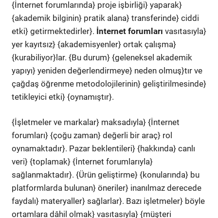
{İnternet forumlarında} proje işbirliği} yaparak}
{akademik bilginin} pratik alana} transferinde} ciddi
etki} getirmektedirler}.
İnternet forumları
vasıtasıyla}
yer kayıtsız} {akademisyenler} ortak çalışma}
{kurabiliyor}lar. {Bu durum} {geleneksel akademik
yapıyı} yeniden değerlendirmeye} neden olmuş}tır ve
çağdaş öğrenme metodolojilerinin} geliştirilmesinde}
tetikleyici etki} {oynamıştır}.
{İşletmeler ve markalar} maksadıyla} {İnternet
forumları} {çoğu zaman} değerli bir araç} rol
oynamaktadır}. Pazar beklentileri} {hakkında} canlı
veri} {toplamak} {İnternet forumlarıyla}
sağlanmaktadır}. {Ürün geliştirme} {konularında} bu
platformlarda bulunan} öneriler} inanılmaz derecede
faydalı} materyaller} sağlarlar}. Bazı işletmeler} böyle
ortamlara dâhil olmak} vasıtasıyla} {müşteri