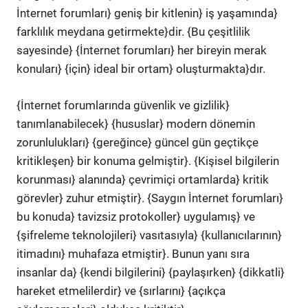
İnternet forumları} geniş bir kitlenin} iş yaşamında}
farklılık meydana getirmekte}dir. {Bu çeşitlilik
sayesinde} {İnternet forumları} her bireyin merak
konuları} {için} ideal bir ortam} oluşturmakta}dır.
{İnternet forumlarında güvenlik ve gizlilik}
tanımlanabilecek} {hususlar} modern dönemin
zorunlulukları} {gereğince} güncel gün geçtikçe
kritikleşen} bir konuma gelmiştir}. {Kişisel bilgilerin
korunması} alanında} çevrimiçi ortamlarda} kritik
görevler} zuhur etmiştir}. {Saygın İnternet forumları}
bu konuda} tavizsiz protokoller} uygulamış} ve
{şifreleme teknolojileri} vasıtasıyla} {kullanıcılarının}
itimadını} muhafaza etmiştir}. Bunun yanı sıra
insanlar da} {kendi bilgilerini} {paylaşırken} {dikkatli}
hareket etmelilerdir} ve {sırlarını} {açıkça