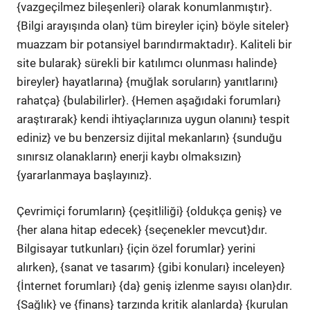
{vazgeçilmez bileşenleri} olarak konumlanmıştır}.
{Bilgi arayışında olan} tüm bireyler için} böyle siteler}
muazzam bir potansiyel barındırmaktadır}. Kaliteli bir
site bularak} sürekli bir katılımcı olunması halinde}
bireyler} hayatlarına} {muğlak soruların} yanıtlarını}
rahatça} {bulabilirler}. {Hemen aşağıdaki forumları}
araştırarak} kendi ihtiyaçlarınıza uygun olanını} tespit
ediniz} ve bu benzersiz dijital mekanların} {sunduğu
sınırsız olanakların} enerji kaybı olmaksızın}
{yararlanmaya başlayınız}.
Çevrimiçi forumların} {çeşitliliği} {oldukça geniş} ve
{her alana hitap edecek} {seçenekler mevcut}dır.
Bilgisayar tutkunları} {için özel forumlar} yerini
alırken}, {sanat ve tasarım} {gibi konuları} inceleyen}
{İnternet forumları} {da} geniş izlenme sayısı olan}dır.
{Sağlık} ve {finans} tarzında kritik alanlarda} {kurulan