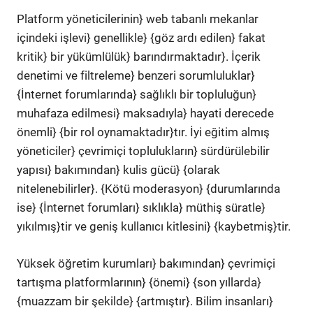
Platform yöneticilerinin} web tabanlı mekanlar
içindeki işlevi} genellikle} {göz ardı edilen} fakat
kritik} bir yükümlülük} barındırmaktadır}. İçerik
denetimi ve filtreleme} benzeri sorumluluklar}
{İnternet forumlarında} sağlıklı bir topluluğun}
muhafaza edilmesi} maksadıyla} hayati derecede
önemli} {bir rol oynamaktadır}tır. İyi eğitim almış
yöneticiler} çevrimiçi toplulukların} sürdürülebilir
yapısı} bakımından} kulis gücü} {olarak
nitelenebilirler}. {Kötü moderasyon} {durumlarında
ise} {İnternet forumları} sıklıkla} müthiş süratle}
yıkılmış}tir ve geniş kullanıcı kitlesini} {kaybetmiş}tir.
Yüksek öğretim kurumları} bakımından} çevrimiçi
tartışma platformlarının} {önemi} {son yıllarda}
{muazzam bir şekilde} {artmıştır}. Bilim insanları}