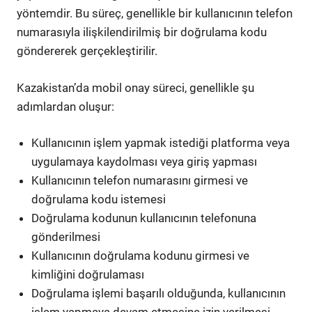
yöntemdir. Bu süreç, genellikle bir kullanıcının telefon
numarasıyla ilişkilendirilmiş bir doğrulama kodu
göndererek gerçekleştirilir.
Kazakistan’da mobil onay süreci, genellikle şu
adımlardan oluşur:
Kullanıcının işlem yapmak istediği platforma veya
uygulamaya kaydolması veya giriş yapması
Kullanıcının telefon numarasını girmesi ve
doğrulama kodu istemesi
Doğrulama kodunun kullanıcının telefonuna
gönderilmesi
Kullanıcının doğrulama kodunu girmesi ve
kimliğini doğrulaması
Doğrulama işlemi başarılı olduğunda, kullanıcının