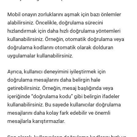
Mobil onayın zorluklarını aşmak için bazı önlemler
alabilirsiniz. Öncelikle, doğrulama sürecini
hızlandırmak için daha hızlı doğrulama yöntemleri
kullanabilirsiniz. Örneğin, otomatik doğrulama veya
doğrulama kodlarını otomatik olarak dolduran
uygulamalar kullanabilirsiniz.
Ayrıca, kullanıcı deneyimini iyileştirmek için
doğrulama mesajlarını daha belirgin hale
getirebilirsiniz. Örneğin, mesaj başlığında veya
içeriğinde “doğrulama kodu” gibi belirgin ifadeler
kullanabilirsiniz. Bu sayede kullanıcılar doğrulama
mesajlarını daha kolay fark edebilir ve önemli
mesajlarla karıştırmazlar.