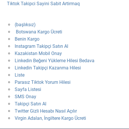
Tiktok Takipci Sayini Sabit Artirmaq
(başlıksız)
Botswana Kargo Ücreti
Benin Kargo
Instagram Takipçi Satın Al
Kazakistan Mobil Onay
Linkedin Beğeni Yükleme Hilesi Bedava
Linkedin Takipçi Kazanma Hilesi
Liste
Parasız Tiktok Yorum Hilesi
Sayfa Listesi
SMS Onay
Takipçi Satın Al
Twitter Gizli Hesabı Nasıl Açılır
Virgin Adaları, İngiltere Kargo Ücreti