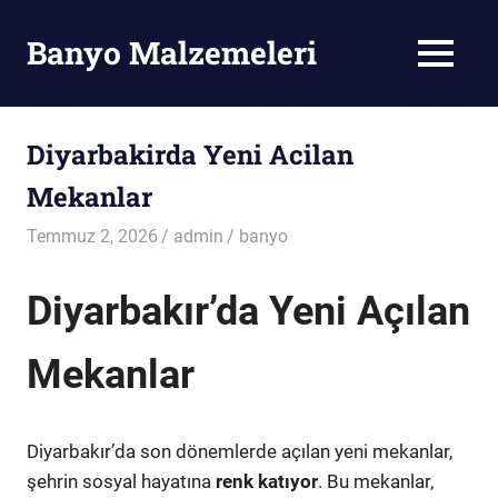
Skip
to
Banyo Malzemeleri
MENU
content
Banyo
Malzemeleri
Diyarbakirda Yeni Acilan
Mekanlar
Temmuz 2, 2026
admin
banyo
Diyarbakır’da Yeni Açılan
Mekanlar
Diyarbakır’da son dönemlerde açılan yeni mekanlar,
şehrin sosyal hayatına
renk katıyor
. Bu mekanlar,