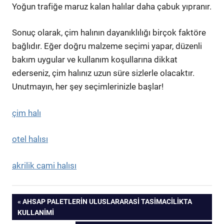
Yoğun trafiğe maruz kalan halılar daha çabuk yıpranır.
Sonuç olarak, çim halının dayanıklılığı birçok faktöre
bağlıdır. Eğer doğru malzeme seçimi yapar, düzenli
bakım uygular ve kullanım koşullarına dikkat
ederseniz, çim halınız uzun süre sizlerle olacaktır.
Unutmayın, her şey seçimlerinizle başlar!
çim halı
otel halısı
akrilik cami halısı
Yazı
PREVIOUS
AHSAP PALETLERIN ULUSLARARASI TASIMACILIKTA
POST:
KULLANIMI