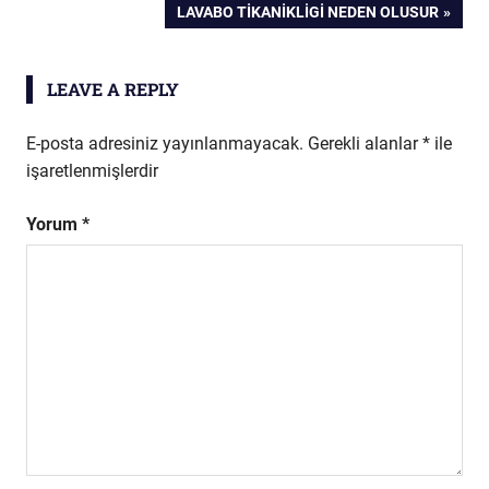
gezinmesi
NEXT
LAVABO TIKANIKLIGI NEDEN OLUSUR
POST:
LEAVE A REPLY
E-posta adresiniz yayınlanmayacak.
Gerekli alanlar
*
ile
işaretlenmişlerdir
Yorum
*