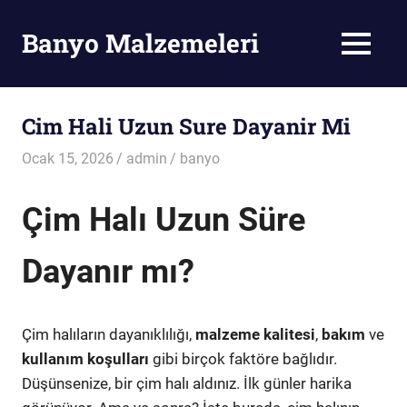
Skip
to
Banyo Malzemeleri
MENU
content
Banyo
Malzemeleri
Cim Hali Uzun Sure Dayanir Mi
Ocak 15, 2026
admin
banyo
Çim Halı Uzun Süre
Dayanır mı?
Çim halıların dayanıklılığı,
malzeme kalitesi
,
bakım
ve
kullanım koşulları
gibi birçok faktöre bağlıdır.
Düşünsenize, bir çim halı aldınız. İlk günler harika