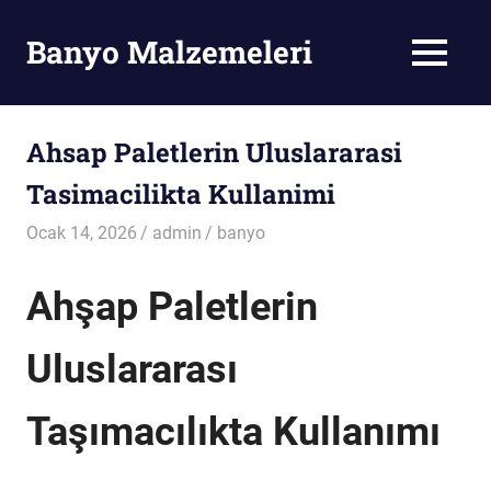
Skip
to
Banyo Malzemeleri
MENU
content
Banyo
Malzemeleri
Ahsap Paletlerin Uluslararasi
Tasimacilikta Kullanimi
Ocak 14, 2026
admin
banyo
Ahşap Paletlerin
Uluslararası
Taşımacılıkta Kullanımı