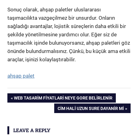
Sonuç olarak, ahşap paletler uluslararası
taşımacılıkta vazgeçilmez bir unsurdur. Onların
sağladığı avantajlar, lojistik süreçlerin daha etkili bir
şekilde yönetilmesine yardımcı olur. Eğer siz de
taşımacılık işinde bulunuyorsanız, ahşap paletleri göz
önünde bulundurmalısınız. Çünkü, bu küçük ama etkili
araçlar, işinizi kolaylaştırabilir.
ahşap palet
Yazı
PREVIOUS
WEB TASARIM FIYATLARI NEYE GORE BELIRLENIR
POST:
NEXT
CIM HALI UZUN SURE DAYANIR MI
gezinmesi
POST:
LEAVE A REPLY