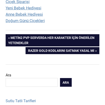
Çiçek Siparişi
Yeni Bebek Hediyesi
Anne Bebek Hediyesi
Doğum Günü Çiçekleri
Yazı
PREVIOUS
METIN2 PVP SERVERDA HER KARAKTER İÇIN ÖNERILEN
POST:
YETENEKLER
gezinmesi
NEXT
RAZER GOLD KODLARINI SATMAK YASAL MI
POST:
Ara
ARA
Sutlu Tatli Tarifleri