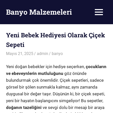
Skip
to
Banyo Malzemeleri
MENU
content
Banyo
Malzemeleri
Yeni Bebek Hediyesi Olarak Çiçek
Sepeti
Mayıs 21, 2025
admin
banyo
Yeni doğan bebekler için hediye seçerken,
çocukların
ve ebeveynlerin mutluluğunu
göz önünde
bulundurmak çok önemlidir. Çiçek sepetleri, sadece
görsel bir şölen sunmakla kalmaz, aynı zamanda
duygusal bir değer taşır. Düşünün ki, bir çiçek sepeti,
yeni bir hayatın başlangıcını simgeliyor! Bu sepetler,
doğanın tazeliğini
ve sevgi dolu bir mesajı bir araya