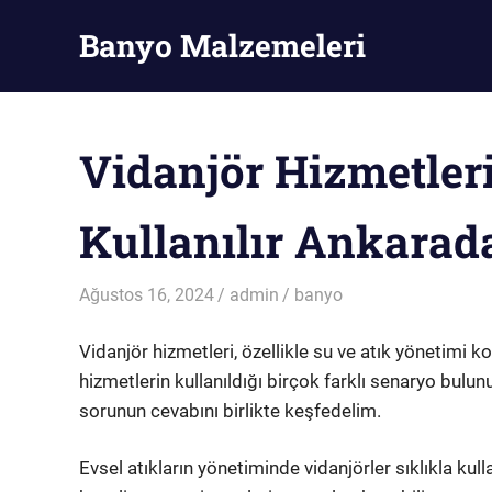
Skip
Banyo Malzemeleri
to
content
Banyo
Malzemeleri
Vidanjör Hizmetler
Kullanılır Ankarad
Ağustos 16, 2024
admin
banyo
Vidanjör hizmetleri, özellikle su ve atık yönetimi 
hizmetlerin kullanıldığı birçok farklı senaryo bulun
sorunun cevabını birlikte keşfedelim.
Evsel atıkların yönetiminde vidanjörler sıklıkla kull