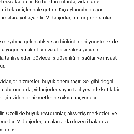
ersiz kalabilir. Bu tür durumlarda, vidanjörler
i tekrar işler hale getirir. Kış aylarında oluşan
malara yol açabilir. Vidanjörler, bu tür problemleri
e meydana gelen atık ve su birikintilerini yönetmek de
da yoğun su akıntıları ve atıklar sıkça yaşanır.
zla tahliye eder, böylece iş güvenliğini sağlar ve inşaat
ur.
 vidanjör hizmetleri büyük önem taşır. Sel gibi doğal
gibi durumlarda, vidanjörler suyun tahliyesinde kritik bir
 için vidanjör hizmetlerine sıkça başvurulur.
ir. Özellikle büyük restoranlar, alışveriş merkezleri ve
konudur. Vidanjörler, bu alanlarda düzenli bakım ve
ni önler.