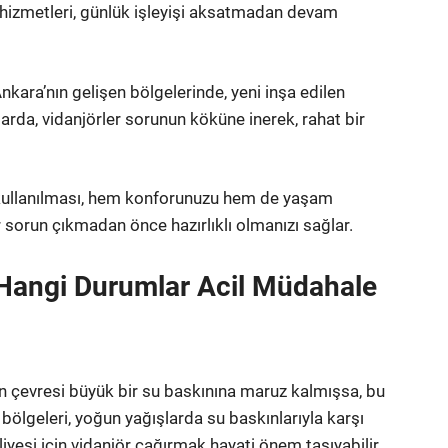
ör hizmetleri, günlük işleyişi aksatmadan devam
Ankara’nın gelişen bölgelerinde, yeni inşa edilen
larda, vidanjörler sorunun köküne inerek, rahat bir
 kullanılması, hem konforunuzu hem de yaşam
ir sorun çıkmadan önce hazırlıklı olmanızı sağlar.
: Hangi Durumlar Acil Müdahale
izin çevresi büyük bir su baskınına maruz kalmışsa, bu
ölgeleri, yoğun yağışlarda su baskınlarıyla karşı
hliyesi için vidanjör çağırmak hayati önem taşıyabilir.