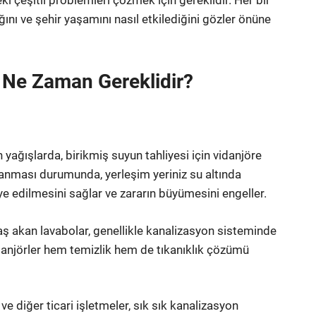
ki çeşitli problemleri çözmek için gereklidir. Her bir
ğını ve şehir yaşamını nasıl etkilediğini gözler önüne
a Ne Zaman Gereklidir?
n yağışlarda, birikmiş suyun tahliyesi için vidanjöre
ıkanması durumunda, yerleşim yeriniz su altında
liye edilmesini sağlar ve zararın büyümesini engeller.
aş akan lavabolar, genellikle kanalizasyon sisteminde
danjörler hem temizlik hem de tıkanıklık çözümü
r ve diğer ticari işletmeler, sık sık kanalizasyon