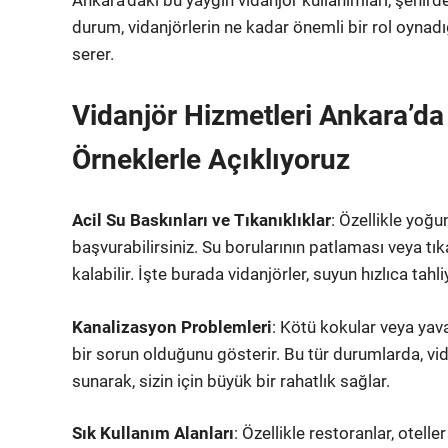
Ankara’daki bu yaygın vidanjör kullanımları, şehirde
durum, vidanjörlerin ne kadar önemli bir rol oynadı
serer.
Vidanjör Hizmetleri Ankara’d
Örneklerle Açıklıyoruz
Acil Su Baskınları ve Tıkanıklıklar
: Özellikle yoğu
başvurabilirsiniz. Su borularının patlaması veya t
kalabilir. İşte burada vidanjörler, suyun hızlıca tah
Kanalizasyon Problemleri
: Kötü kokular veya yav
bir sorun olduğunu gösterir. Bu tür durumlarda, vi
sunarak, sizin için büyük bir rahatlık sağlar.
Sık Kullanım Alanları
: Özellikle restoranlar, otelle