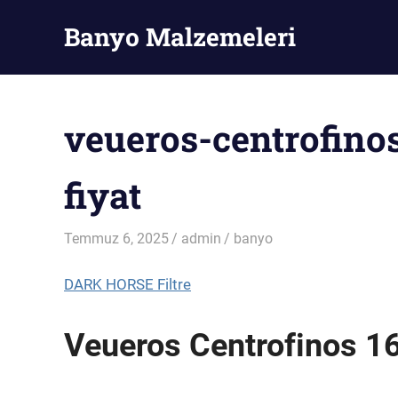
Skip
Banyo Malzemeleri
to
content
Banyo
Malzemeleri
veueros-centrofino
fiyat
Temmuz 6, 2025
admin
banyo
DARK HORSE Filtre
Veueros Centrofinos 1