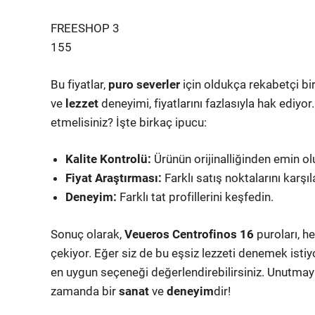
FREESHOP 3
155
Bu fiyatlar,
puro severler
için oldukça rekabetçi bi
ve
lezzet
deneyimi, fiyatlarını fazlasıyla hak ediyor.
etmelisiniz? İşte birkaç ipucu:
Kalite Kontrolü:
Ürünün orijinalliğinden emin ol
Fiyat Araştırması:
Farklı satış noktalarını karşıla
Deneyim:
Farklı tat profillerini keşfedin.
Sonuç olarak,
Veueros Centrofinos 16
puroları, h
çekiyor. Eğer siz de bu eşsiz lezzeti denemek istiy
en uygun seçeneği değerlendirebilirsiniz. Unutmayın
zamanda bir
sanat
ve
deneyim
dir!