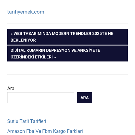
tarifiyemek.com
Yazı
PREVIOUS
WEB TASARIMINDA MODERN TRENDLER 2025TE NE
POST:
BEKLENIYOR
gezinmesi
NEXT
DIJITAL KUMARIN DEPRESYON VE ANKSIYETE
POST:
ÜZERINDEKI ETKILERI
Ara
ARA
Sutlu Tatli Tarifleri
Amazon Fba Ve Fbm Kargo Farklari