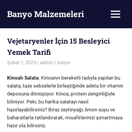
Skip
to
Banyo Malzemeleri
MENU
content
Banyo
Malzemeleri
Vejetaryenler İçin 15 Besleyici
Yemek Tarifi
Şubat 1, 2025
admin
banyo
Kinoalı Salata
: Kinoanın bereketli tadıyla yapılan bu
salata, taze sebzelerle birleştiğinde adeta bir vitamin
deposuna dönüşüyor. Kinoa, protein zenginliğiyle
biliniyor. Peki, bu harika salatayı nasıl
hazırlayabilirsiniz? Biraz zeytinyağı, limon suyu ve
baharatlarla tatlandırarak, misafirlerinizi şımartmaya
hazır ola bilirsiniz.