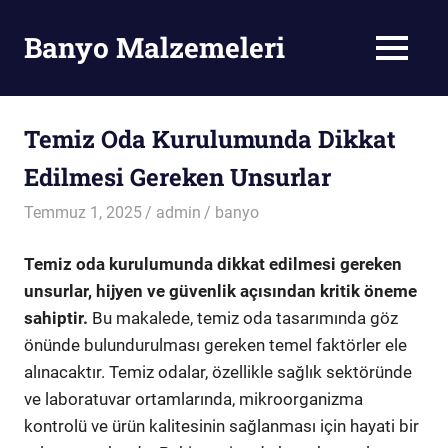
Skip
to
Banyo Malzemeleri
MENU
content
Banyo
Malzemeleri
Temiz Oda Kurulumunda Dikkat
Edilmesi Gereken Unsurlar
Temmuz 1, 2025
admin
banyo
Temiz oda kurulumunda dikkat edilmesi gereken
unsurlar, hijyen ve güvenlik açısından kritik öneme
sahiptir.
Bu makalede, temiz oda tasarımında göz
önünde bulundurulması gereken temel faktörler ele
alınacaktır. Temiz odalar, özellikle sağlık sektöründe
ve laboratuvar ortamlarında, mikroorganizma
kontrolü ve ürün kalitesinin sağlanması için hayati bir