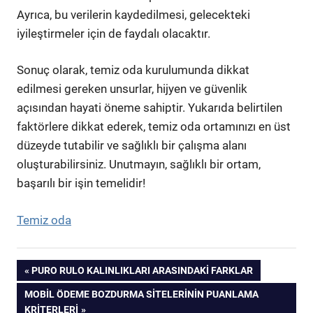
Ayrıca, bu verilerin kaydedilmesi, gelecekteki
iyileştirmeler için de faydalı olacaktır.
Sonuç olarak, temiz oda kurulumunda dikkat
edilmesi gereken unsurlar, hijyen ve güvenlik
açısından hayati öneme sahiptir. Yukarıda belirtilen
faktörlere dikkat ederek, temiz oda ortamınızı en üst
düzeyde tutabilir ve sağlıklı bir çalışma alanı
oluşturabilirsiniz. Unutmayın, sağlıklı bir ortam,
başarılı bir işin temelidir!
Temiz oda
Yazı
PREVIOUS
PURO RULO KALINLIKLARI ARASINDAKI FARKLAR
POST:
NEXT
MOBIL ÖDEME BOZDURMA SITELERININ PUANLAMA
gezinmesi
POST:
KRITERLERI