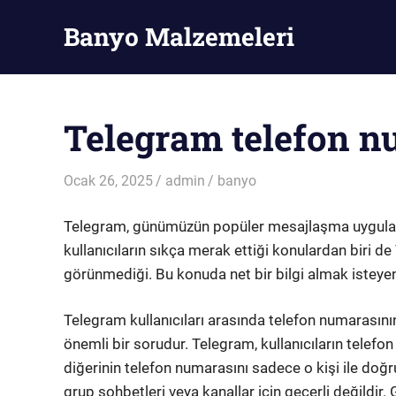
Skip
Banyo Malzemeleri
to
content
Banyo
Malzemeleri
Telegram telefon 
Ocak 26, 2025
admin
banyo
Telegram, günümüzün popüler mesajlaşma uygulama
kullanıcıların sıkça merak ettiği konulardan biri 
görünmediği. Bu konuda net bir bilgi almak isteyenl
Telegram kullanıcıları arasında telefon numarasının
önemli bir sorudur. Telegram, kullanıcıların telefon
diğerinin telefon numarasını sadece o kişi ile doğ
grup sohbetleri veya kanallar için geçerli değildir.