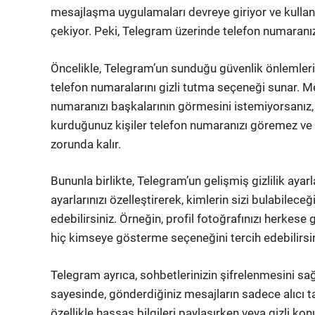
mesajlaşma uygulamaları devreye giriyor ve kullanıc
çekiyor. Peki, Telegram üzerinde telefon numaranız
Öncelikle, Telegram’un sunduğu güvenlik önlemlerin
telefon numaralarını gizli tutma seçeneği sunar.
numaranızı başkalarının görmesini istemiyorsanız, b
kurduğunuz kişiler telefon numaranızı göremez ve s
zorunda kalır.
Bununla birlikte, Telegram’un gelişmiş gizlilik ayar
ayarlarınızı özelleştirerek, kimlerin sizi bulabileceğ
edebilirsiniz. Örneğin, profil fotoğrafınızı herkese
hiç kimseye gösterme seçeneğini tercih edebilirsin
Telegram ayrıca, sohbetlerinizin şifrelenmesini sağ
sayesinde, gönderdiğiniz mesajların sadece alıcı t
özellikle hassas bilgileri paylaşırken veya gizli k