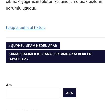
çıkmak, çağımızın telefon kullanıcıları olarak bizlerin
sorumluluğudur.
takipci satin al tiktok
Yazı
PREVIOUS
ŞÜPHELI SPAM NEDEN ARAR
POST:
NEXT
KUMAR BAĞIMLILIĞI SANAL ORTAMDA KAYBEDILEN
gezinmesi
POST:
HAYATLAR
Ara
ARA