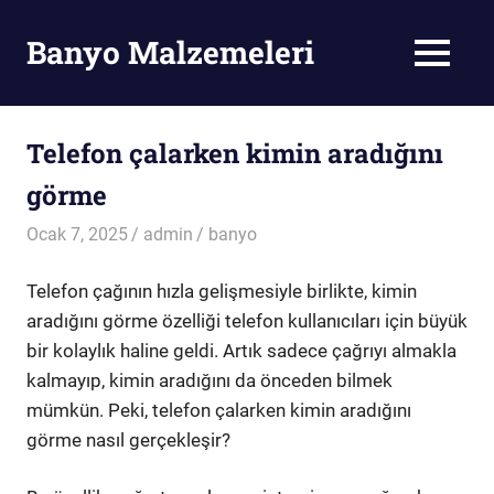
Skip
to
Banyo Malzemeleri
MENU
content
Banyo
Malzemeleri
Telefon çalarken kimin aradığını
görme
Ocak 7, 2025
admin
banyo
Telefon çağının hızla gelişmesiyle birlikte, kimin
aradığını görme özelliği telefon kullanıcıları için büyük
bir kolaylık haline geldi. Artık sadece çağrıyı almakla
kalmayıp, kimin aradığını da önceden bilmek
mümkün. Peki, telefon çalarken kimin aradığını
görme nasıl gerçekleşir?