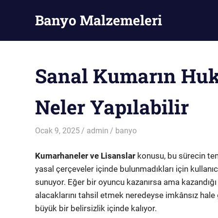
Skip
Banyo Malzemeleri
to
content
Banyo
Malzemeleri
Sanal Kumarın Huk
Neler Yapılabilir
Ocak 9, 2025
admin
banyo
Kumarhaneler ve Lisanslar
konusu, bu sürecin teme
yasal çerçeveler içinde bulunmadıkları için kullanı
sunuyor. Eğer bir oyuncu kazanırsa ama kazandığı 
alacaklarını tahsil etmek neredeyse imkânsız hale 
büyük bir belirsizlik içinde kalıyor.