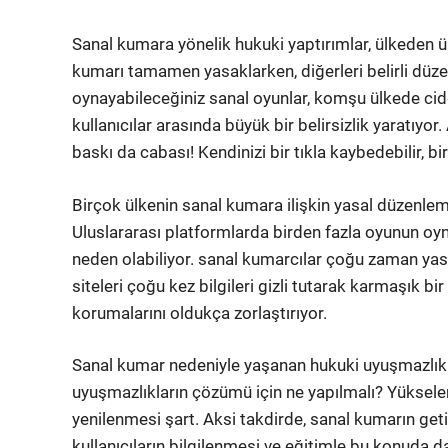
Sanal kumara yönelik hukuki yaptırımlar, ülkeden ülk
kumarı tamamen yasaklarken, diğerleri belirli düze
oynayabileceğiniz sanal oyunlar, komşu ülkede cidd
kullanıcılar arasında büyük bir belirsizlik yaratıyo
baskı da cabası! Kendinizi bir tıkla kaybedebilir, bi
Birçok ülkenin sanal kumara ilişkin yasal düzenlemel
Uluslararası platformlarda birden fazla oyunun oy
neden olabiliyor. sanal kumarcılar çoğu zaman yas
siteleri çoğu kez bilgileri gizli tutarak karmaşık bir
korumalarını oldukça zorlaştırıyor.
Sanal kumar nedeniyle yaşanan hukuki uyuşmazlıkl
uyuşmazlıkların çözümü için ne yapılmalı? Yükselen 
yenilenmesi şart. Aksi takdirde, sanal kumarın get
kullanıcıların bilgilenmesi ve eğitimle bu konuda d