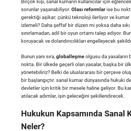
Birçok kişi, sanal kumarın kullanıcılar için eğlenc
sorunlar yaşanabiliyor.
Olası reformlar
ise bu nokt
gerektiği aşikar; çünkü teknoloji ilerliyor ve kumar o
izlemeli? Daha şeffaf bir düzen mi yoksa daha sıkı
sınırlamadan, adil bir oyun ortamı talep ediyor. Bu
koruyacak ve dolandırıcılıkları engelleyecek şekil
Bunun yanı sıra,
globalleşme
olgusu da yasaların b
nokta. Bir ülkede geçerli olan yasalar, başka bir ü
yönetebiliriz? Belki de uluslararası bir çerçeve o
bir başlangıçtır. sanal kumar dünyasında hukuki 
devletler için kritik bir mesele haline geliyor. Bu 
atılacak adımlar, işin geleceğini şekillendirecek.
Hukukun Kapsamında Sanal Ku
Neler?