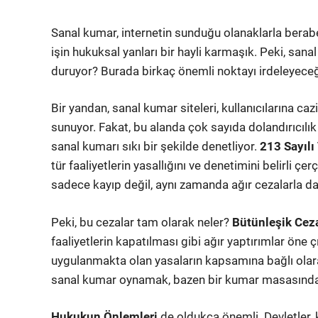
Sanal kumar, internetin sunduğu olanaklarla beraber
işin hukuksal yanları bir hayli karmaşık. Peki, sa
duruyor? Burada birkaç önemli noktayı irdeleyeceğ
Bir yandan, sanal kumar siteleri, kullanıcılarına c
sunuyor. Fakat, bu alanda çok sayıda dolandırıcılı
sanal kumarı sıkı bir şekilde denetliyor.
213 Sayılı
tür faaliyetlerin yasallığını ve denetimini belirli ç
sadece kayıp değil, aynı zamanda ağır cezalarla da 
Peki, bu cezalar tam olarak neler?
Bütünleşik Cez
faaliyetlerin kapatılması gibi ağır yaptırımlar öne
uygulanmakta olan yasaların kapsamına bağlı olarak
sanal kumar oynamak, bazen bir kumar masasında o
Hukukun Önlemleri
de oldukça önemli. Devletler, 