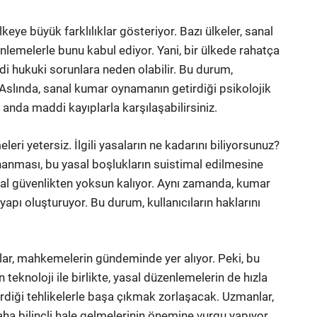
eye büyük farklılıklar gösteriyor. Bazı ülkeler, sanal
nlemelerle bunu kabul ediyor. Yani, bir ülkede rahatça
i hukuki sorunlara neden olabilir. Bu durum,
r. Aslında, sanal kumar oynamanın getirdiği psikolojik
r anda maddi kayıplarla karşılaşabilirsiniz.
eri yetersiz. İlgili yasaların ne kadarını biliyorsunuz?
nanması, bu yasal boşlukların suistimal edilmesine
al güvenlikten yoksun kalıyor. Aynı zamanda, kumar
 yapı oluşturuyor. Bu durum, kullanıcıların haklarını
ar, mahkemelerin gündeminde yer alıyor. Peki, bu
teknoloji ile birlikte, yasal düzenlemelerin de hızla
irdiği tehlikelerle başa çıkmak zorlaşacak. Uzmanlar,
aha bilinçli hale gelmelerinin önemine vurgu yapıyor.