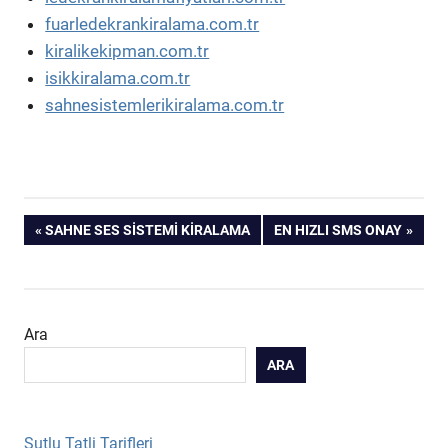
fuarledekrankiralama.com.tr
kiralikekipman.com.tr
isikkiralama.com.tr
sahnesistemlerikiralama.com.tr
Yazı
PREVIOUS
NEXT
SAHNE SES SISTEMI KIRALAMA
EN HIZLI SMS ONAY
POST:
POST:
gezinmesi
Ara
ARA
Sutlu Tatli Tarifleri