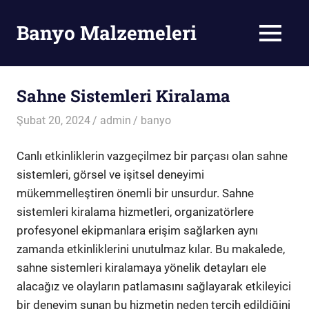
Skip
to
Banyo Malzemeleri
MENU
content
Banyo
Malzemeleri
Sahne Sistemleri Kiralama
Şubat 20, 2024
admin
banyo
Canlı etkinliklerin vazgeçilmez bir parçası olan sahne
sistemleri, görsel ve işitsel deneyimi
mükemmelleştiren önemli bir unsurdur. Sahne
sistemleri kiralama hizmetleri, organizatörlere
profesyonel ekipmanlara erişim sağlarken aynı
zamanda etkinliklerini unutulmaz kılar. Bu makalede,
sahne sistemleri kiralamaya yönelik detayları ele
alacağız ve olayların patlamasını sağlayarak etkileyici
bir deneyim sunan bu hizmetin neden tercih edildiğini