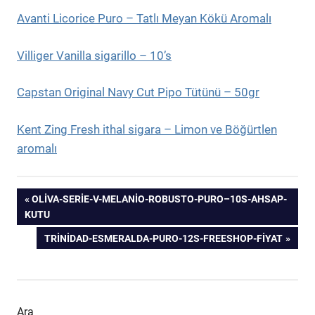
Avanti Licorice Puro – Tatlı Meyan Kökü Aromalı
Villiger Vanilla sigarillo – 10’s
Capstan Original Navy Cut Pipo Tütünü – 50gr
Kent Zing Fresh ithal sigara – Limon ve Böğürtlen
aromalı
Yazı
PREVIOUS
OLIVA-SERIE-V-MELANIO-ROBUSTO-PURO–10S-AHSAP-
POST:
KUTU
gezinmesi
NEXT
TRINIDAD-ESMERALDA-PURO-12S-FREESHOP-FIYAT
POST:
Ara