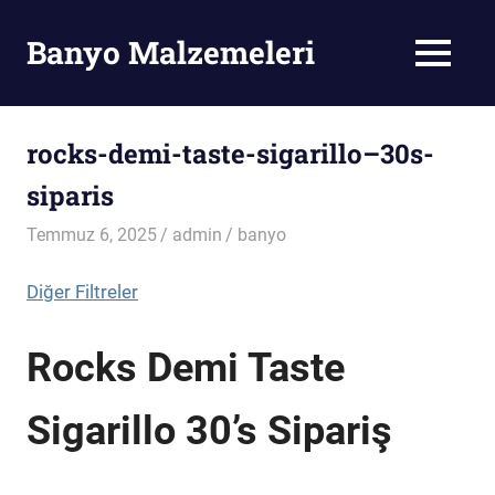
Skip
to
Banyo Malzemeleri
MENU
content
Banyo
Malzemeleri
rocks-demi-taste-sigarillo–30s-
siparis
Temmuz 6, 2025
admin
banyo
Diğer Filtreler
Rocks Demi Taste
Sigarillo 30’s Sipariş