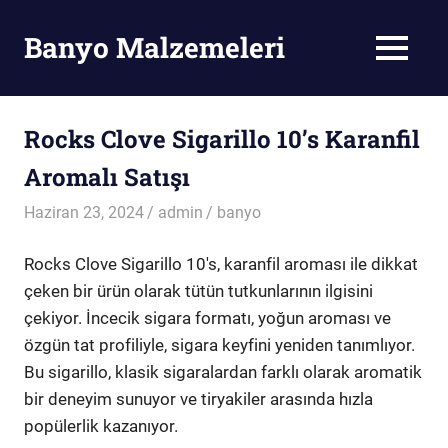
Skip
to
Banyo Malzemeleri
MENU
content
Banyo
Malzemeleri
Rocks Clove Sigarillo 10’s Karanfil
Aromalı Satışı
Haziran 23, 2024
admin
banyo
Rocks Clove Sigarillo 10's, karanfil aroması ile dikkat
çeken bir ürün olarak tütün tutkunlarının ilgisini
çekiyor. İncecik sigara formatı, yoğun aroması ve
özgün tat profiliyle, sigara keyfini yeniden tanımlıyor.
Bu sigarillo, klasik sigaralardan farklı olarak aromatik
bir deneyim sunuyor ve tiryakiler arasında hızla
popülerlik kazanıyor.