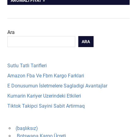
AROMALI FIYAT
Ara
ARA
Sutlu Tatli Tarifleri
Amazon Fba Ve Fbm Kargo Farklari
E Donusumun İsletmelere Sagladigi Avantajlar
Kumarin Kariyer Uzerindeki Etkileri
Tiktok Takipci Sayini Sabit Artirmaq
(başlıksız)
Botswana Kargo Ücreti