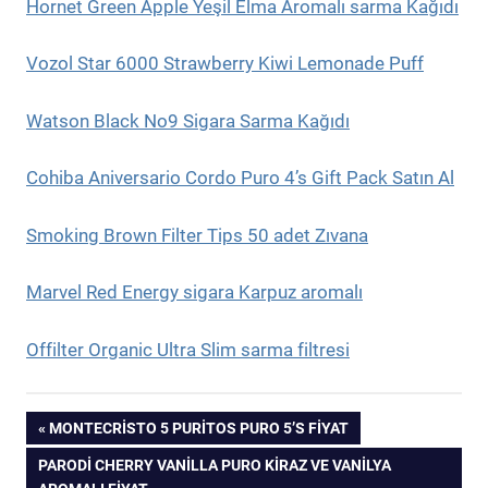
Hornet Green Apple Yeşil Elma Aromalı sarma Kağıdı
Vozol Star 6000 Strawberry Kiwi Lemonade Puff
Watson Black No9 Sigara Sarma Kağıdı
Cohiba Aniversario Cordo Puro 4’s Gift Pack Satın Al
Smoking Brown Filter Tips 50 adet Zıvana
Marvel Red Energy sigara Karpuz aromalı
Offilter Organic Ultra Slim sarma filtresi
Yazı
PREVIOUS
MONTECRISTO 5 PURITOS PURO 5’S FIYAT
POST:
NEXT
PARODI CHERRY VANILLA PURO KIRAZ VE VANILYA
gezinmesi
POST: