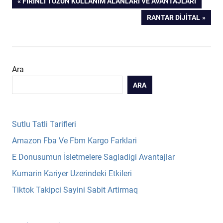
Yazı
PREVIOUS
FIRINLI TUZUN KULLANIM ALANLARI VE AVANTAJLARI
POST:
NEXT
RANTAR DIJITAL
gezinmesi
POST:
Ara
ARA
Sutlu Tatli Tarifleri
Amazon Fba Ve Fbm Kargo Farklari
E Donusumun İsletmelere Sagladigi Avantajlar
Kumarin Kariyer Uzerindeki Etkileri
Tiktok Takipci Sayini Sabit Artirmaq