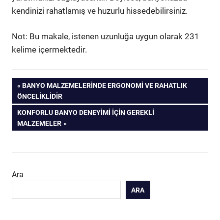
kendinizi rahatlamış ve huzurlu hissedebilirsiniz.
Not: Bu makale, istenen uzunluğa uygun olarak 231
kelime içermektedir.
Yazı
PREVIOUS
BANYO MALZEMELERINDE ERGONOMI VE RAHATLIK
POST:
ÖNCELIKLIDIR
gezinmesi
NEXT
KONFORLU BANYO DENEYIMI İÇIN GEREKLI
POST:
MALZEMELER
Ara
ARA