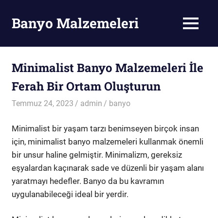
Skip
to
Banyo Malzemeleri
MENU
content
Banyo
Malzemeleri
Minimalist Banyo Malzemeleri İle
Ferah Bir Ortam Oluşturun
Temmuz 24, 2023
admin
banyo
Minimalist bir yaşam tarzı benimseyen birçok insan
için, minimalist banyo malzemeleri kullanmak önemli
bir unsur haline gelmiştir. Minimalizm, gereksiz
eşyalardan kaçınarak sade ve düzenli bir yaşam alanı
yaratmayı hedefler. Banyo da bu kavramın
uygulanabileceği ideal bir yerdir.