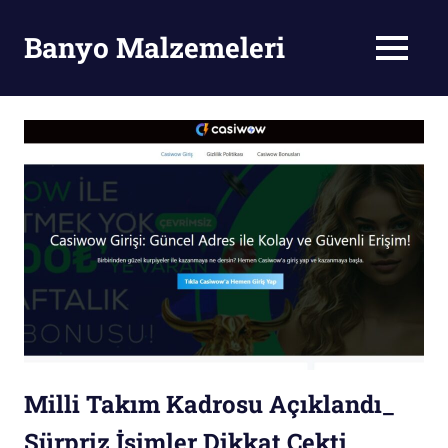
Skip
to
Banyo Malzemeleri
MENU
content
Banyo
Malzemeleri
Milli Takım Kadrosu Açıklandı_
Sürpriz İsimler Dikkat Çekti