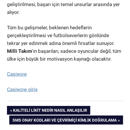
geliştirilmesi, başarı için temel unsurlar arasında yer
alıyor.
Tüm bu gelişmeler, beklenen hedeflerin
gerçekleştirilmesi ve futbolseverlerin gönlünde
tekrar yer edinmek adına önemli fırsatlar sunuyor.
Milli Takım
‘ın başarıları, sadece oyuncular değil, tüm
ülke için büyük bir motivasyon kaynağı olacaktır.
Casiwow
Casiwow giriş
Yazı
PREVIOUS
KALITELI LIKIT NEDIR NASIL ANLAŞILIR
POST:
NEXT
SMS ONAY KODLARI VE ÇEVRIMIÇI KIMLIK DOĞRULAMA
gezinmesi
POST: