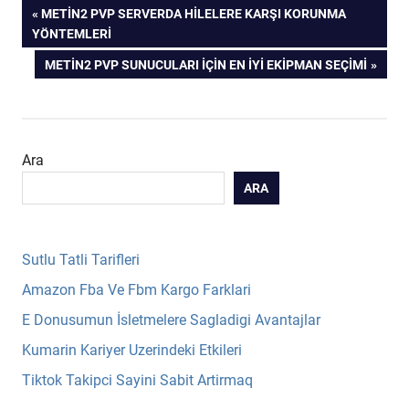
Yazı
PREVIOUS
METIN2 PVP SERVERDA HILELERE KARŞI KORUNMA
POST:
YÖNTEMLERI
gezinmesi
NEXT
METIN2 PVP SUNUCULARI İÇIN EN İYI EKIPMAN SEÇIMI
POST:
Ara
ARA
Sutlu Tatli Tarifleri
Amazon Fba Ve Fbm Kargo Farklari
E Donusumun İsletmelere Sagladigi Avantajlar
Kumarin Kariyer Uzerindeki Etkileri
Tiktok Takipci Sayini Sabit Artirmaq