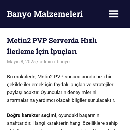
Skip
to
Banyo Malzemeleri
MENU
content
Banyo
Malzemeleri
Metin2 PVP Serverda Hızlı
İlerleme İçin İpuçları
Mayıs 8, 2025
admin
banyo
Bu makalede, Metin2 PVP sunucularında hızlı bir
şekilde ilerlemek için faydalı ipuçları ve stratejiler
paylaşılacaktır. Oyuncuların deneyimlerini
artırmalarına yardımcı olacak bilgiler sunulacaktır.
Doğru karakter seçimi
, oyundaki başarının
anahtarıdır. Hangi karakterin hangi özelliklere sahip