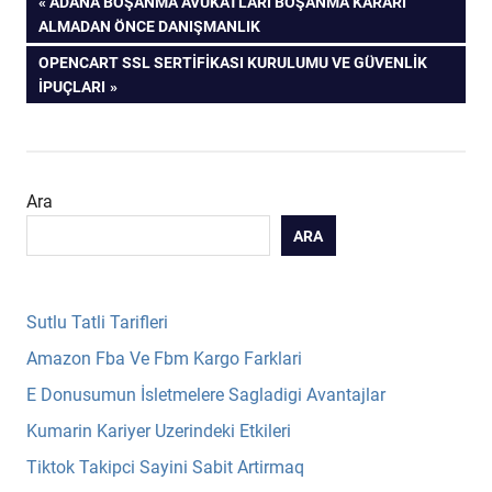
Yazı
PREVIOUS
ADANA BOŞANMA AVUKATLARI BOŞANMA KARARI
POST:
ALMADAN ÖNCE DANIŞMANLIK
gezinmesi
NEXT
OPENCART SSL SERTIFIKASI KURULUMU VE GÜVENLIK
POST:
İPUÇLARI
Ara
ARA
Sutlu Tatli Tarifleri
Amazon Fba Ve Fbm Kargo Farklari
E Donusumun İsletmelere Sagladigi Avantajlar
Kumarin Kariyer Uzerindeki Etkileri
Tiktok Takipci Sayini Sabit Artirmaq