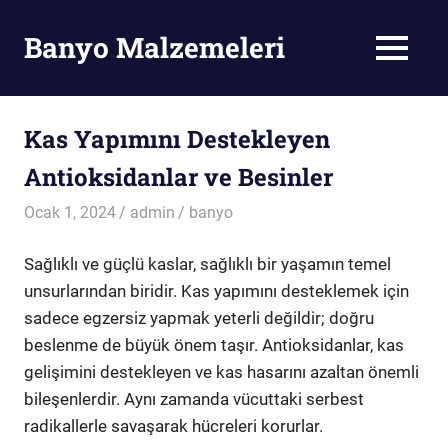
Skip
to
Banyo Malzemeleri
MENU
content
Banyo
Malzemeleri
Kas Yapımını Destekleyen
Antioksidanlar ve Besinler
Ocak 1, 2024
admin
banyo
Sağlıklı ve güçlü kaslar, sağlıklı bir yaşamın temel
unsurlarından biridir. Kas yapımını desteklemek için
sadece egzersiz yapmak yeterli değildir; doğru
beslenme de büyük önem taşır. Antioksidanlar, kas
gelişimini destekleyen ve kas hasarını azaltan önemli
bileşenlerdir. Aynı zamanda vücuttaki serbest
radikallerle savaşarak hücreleri korurlar.