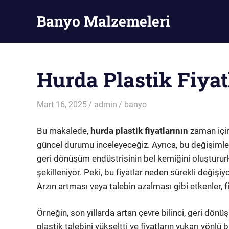
Skip
Banyo Malzemeleri
to
content
Banyo
Malzemeleri
Hurda Plastik Fiyat
Mart 16, 2025
admin
banyo
Bu makalede,
hurda plastik fiyatlarının
zaman için
güncel durumu inceleyeceğiz. Ayrıca, bu değişimler
geri dönüşüm endüstrisinin bel kemiğini oluştururk
şekilleniyor. Peki, bu fiyatlar neden sürekli değişi
Arzın artması veya talebin azalması gibi etkenler, fi
Örneğin, son yıllarda artan çevre bilinci, geri dönü
plastik talebini yükseltti ve fiyatların yukarı yön