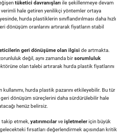
eğişen
tüketici davranışları
ile şekillenmeye devam
 verimli hale getiren yenilikçi yöntemler ortaya
esinde, hurda plastiklerin sınıflandırılması daha hızlı
eri dönüşüm oranlarını artırarak fiyatların stabil
eticilerin geri dönüşüme olan ilgisi
de artmakta.
orunluluk değil, aynı zamanda bir
sorumluluk
rüne olan talebi artırarak hurda plastik fiyatlarını
kullanımı, hurda plastik pazarını etkileyebilir. Bu tür
 geri dönüşüm süreçlerini daha sürdürülebilir hale
ratacağı henüz belirsiz.
i takip etmek,
yatırımcılar
ve
işletmeler
için büyük
elecekteki fırsatları değerlendirmek açısından kritik