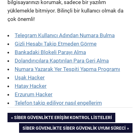
bilgisayarınızı korumak, sadece bir yazılım
yüklemekle bitmiyor. Bilinçli bir kullanıcı olmak da
çok önemli!
Telegram Kullanıcı Adından Numara Bulma
Gizli Hesabı Takip Etmeden Görme
Bankadaki Blokeli Parayı Alma
Dolandırıcılara Kaptırılan Para Geri Alma
Numara Yazarak Yer Tespiti Yapma Programı
Uşak Hacker
Hatay Hacker
Erzurum Hacker
Telefon takip ediliyor nasıl engellerim
Yazı
PREVIOUS
SIBER GÜVENLIKTE ERIŞIM KONTROL LISTELERI
POST:
NEXT
SIBER GÜVENLIKTE SIBER GÜVENLIK UYUM SÜRECI
gezinmesi
POST: