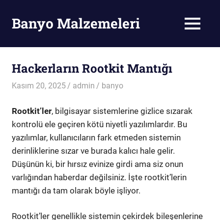
Skip
to
Banyo Malzemeleri
MENU
content
Banyo
Malzemeleri
Hackerların Rootkit Mantığı
Kasım 20, 2025
admin
banyo
Rootkit’ler
, bilgisayar sistemlerine gizlice sızarak
kontrolü ele geçiren kötü niyetli yazılımlardır. Bu
yazılımlar, kullanıcıların fark etmeden sistemin
derinliklerine sızar ve burada kalıcı hale gelir.
Düşünün ki, bir hırsız evinize girdi ama siz onun
varlığından haberdar değilsiniz. İşte rootkit’lerin
mantığı da tam olarak böyle işliyor.
Rootkit’ler genellikle sistemin çekirdek bileşenlerine