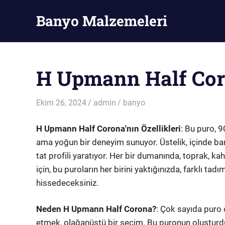
Skip
Banyo Malzemeleri
to
content
Banyo
Malzemeleri
H Upmann Half Coro
Ekim 26, 2024
admin
banyo
H Upmann Half Corona'nın Özellikleri
: Bu puro, 
ama yoğun bir deneyim sunuyor. Üstelik, içinde bar
tat profili yaratıyor. Her bir dumanında, toprak, k
için, bu puroların her birini yaktığınızda, farklı tad
hissedeceksiniz.
Neden H Upmann Half Corona?
: Çok sayıda puro 
etmek, olağanüstü bir seçim. Bu puronun oluşturd