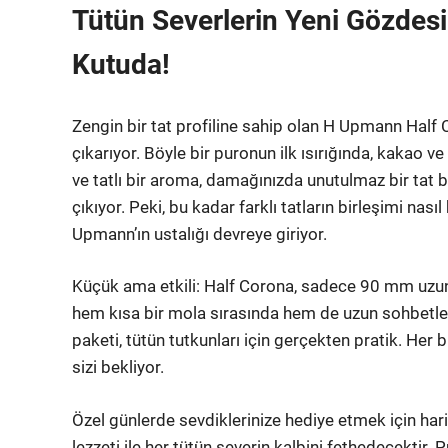
Tütün Severlerin Yeni Gözdesi
Kutuda!
Zengin bir tat profiline sahip olan H Upmann Half C
çıkarıyor. Böyle bir puronun ilk ısırığında, kakao v
ve tatlı bir aroma, damağınızda unutulmaz bir tat bı
çıkıyor. Peki, bu kadar farklı tatların birleşimi na
Upmann’ın ustalığı devreye giriyor.
Küçük ama etkili: Half Corona, sadece 90 mm uzunl
hem kısa bir mola sırasında hem de uzun sohbetler
paketi, tütün tutkunları için gerçekten pratik. Her
sizi bekliyor.
Özel günlerde sevdiklerinize hediye etmek için har
lezzeti ile her tütün severin kalbini fethedecektir. 