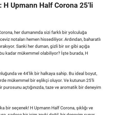
: H Upmann Half Corona 25’li
orona, her dumanında sizi farklı bir yolculuğa
e ceviz notaları hemen hissediliyor. Ardından, baharatlı
rakıyor. Sanki her duman, gizli bir sır gibi açığa
sıl bu kadar mükemmel olabiliyor? İşte burada, H
uğunda ve 44'lik bir halkaya sahip. Bu ideal boyut,
de mükemmel bir eşlikçi oluyor. Ve kutunun 25’li
 bir purosunu açtığınızda, taze ve aromatik bir deneyim
ika bir seçenek! H Upmann Half Corona, şıklığı ve
Puro, sadece bir içim zevki değil, bir deneyim sunar.