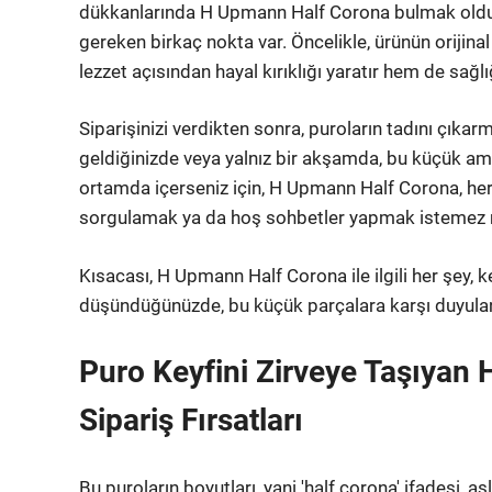
dükkanlarında H Upmann Half Corona bulmak oldukç
gereken birkaç nokta var. Öncelikle, ürünün orijin
lezzet açısından hayal kırıklığı yaratır hem de sağlığ
Siparişinizi verdikten sonra, puroların tadını çıkar
geldiğinizde veya yalnız bir akşamda, bu küçük ama 
ortamda içerseniz için, H Upmann Half Corona, her
sorgulamak ya da hoş sohbetler yapmak istemez mis
Kısacası, H Upmann Half Corona ile ilgili her şey, k
düşündüğünüzde, bu küçük parçalara karşı duyulan h
Puro Keyfini Zirveye Taşıyan 
Sipariş Fırsatları
Bu puroların boyutları, yani 'half corona' ifadesi, a