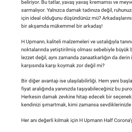
beliriyor. Bu tatlar, yavaş yavaş kremamsı ve meyve
sarmalıyor. Yalnızca damak tadınıza değil, ruhunuz
için ideal olduğunu düşündünüz mü? Arkadaşlarınız
bir akşamda mükemmel bir arkadaş!
H Upmann, kaliteli malzemeleri ve ustalığıyla tanın
noktalarında yetiştirilmiş olması sebebiyle büyük b
lezzet değil, aynı zamanda zanaatkarlığın da derin iş
karşısında karşı koymak zor değil mi?
Bir diğer avantajı ise ulaşılabilirliği. Hem yeni ba
fiyat aralığında yanınızda taşıyabileceğiniz bu pu
Herkesin damak zevkine hitap edecek bir seçenek o
kendinizi şımartmak, kimi zamansa sevdiklerinizle 
Her anı değerli kılmak için H Upmann Half Corona'yı