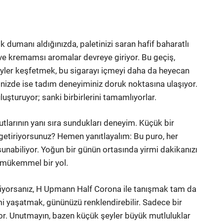
 İlk dumanı aldığınızda, paletinizi saran hafif baharatlı
ı ve kremamsı aromalar devreye giriyor. Bu geçiş,
eyler keşfetmek, bu sigarayı içmeyi daha da heyecan
diğinizde ise tadım deneyiminiz doruk noktasına ulaşıyor.
uluşturuyor; sanki birbirlerini tamamlıyorlar.
yutlarının yanı sıra sundukları deneyim. Küçük bir
 getiriyorsunuz? Hemen yanıtlayalım: Bu puro, her
unabiliyor. Yoğun bir günün ortasında yirmi dakikanızı
 mükemmel bir yol.
stiyorsanız, H Upmann Half Corona ile tanışmak tam da
imi yaşatmak, gününüzü renklendirebilir. Sadece bir
or. Unutmayın, bazen küçük şeyler büyük mutluluklar