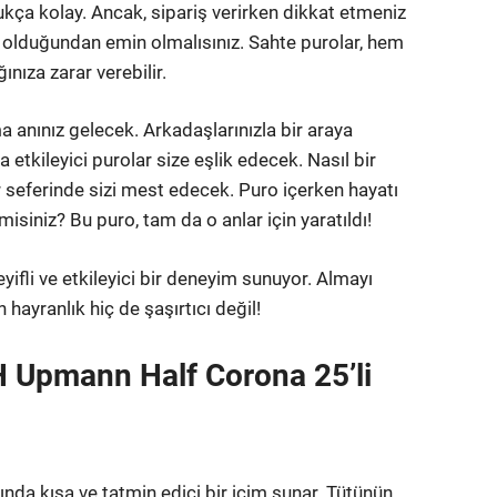
a kolay. Ancak, sipariş verirken dikkat etmeniz
al olduğundan emin olmalısınız. Sahte purolar, hem
ınıza zarar verebilir.
ma anınız gelecek. Arkadaşlarınızla bir araya
etkileyici purolar size eşlik edecek. Nasıl bir
 seferinde sizi mest edecek. Puro içerken hayatı
iniz? Bu puro, tam da o anlar için yaratıldı!
eyifli ve etkileyici bir deneyim sunuyor. Almayı
ayranlık hiç de şaşırtıcı değil!
H Upmann Half Corona 25’li
slında kısa ve tatmin edici bir içim sunar. Tütünün