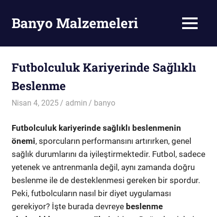
Skip
to
Banyo Malzemeleri
MENU
content
Banyo
Malzemeleri
Futbolculuk Kariyerinde Sağlıklı
Beslenme
Nisan 4, 2025
admin
banyo
Futbolculuk kariyerinde sağlıklı beslenmenin
önemi
, sporcuların performansını artırırken, genel
sağlık durumlarını da iyileştirmektedir. Futbol, sadece
yetenek ve antrenmanla değil, aynı zamanda doğru
beslenme ile de desteklenmesi gereken bir spordur.
Peki, futbolcuların nasıl bir diyet uygulaması
gerekiyor? İşte burada devreye
beslenme