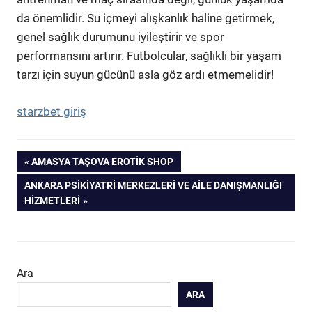
da önemlidir. Su içmeyi alışkanlık haline getirmek,
genel sağlık durumunu iyileştirir ve spor
performansını artırır. Futbolcular, sağlıklı bir yaşam
tarzı için suyun gücünü asla göz ardı etmemelidir!
starzbet giriş
Yazı
PREVIOUS
AMASYA TAŞOVA EROTIK SHOP
POST:
NEXT
ANKARA PSIKIYATRI MERKEZLERI VE AILE DANIŞMANLIĞI
gezinmesi
POST:
HIZMETLERI
Ara
ARA