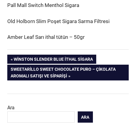
Pall Mall Switch Menthol Sigara
Old Holborn Slim Poşet Sigara Sarma Filtresi
Amber Leaf Sarı ithal tütün – 50gr
Yazı
PREVIOUS
WINSTON SLENDER BLUE İTHAL SIGARA
POST:
NEXT
SWEETARILLO SWEET CHOCOLATE PURO – ÇIKOLATA
gezinmesi
POST:
AROMALI SATIŞI VE SIPARIŞI
Ara
ARA