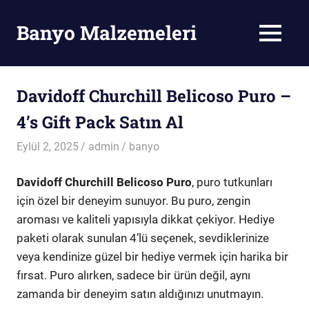
Skip
to
Banyo Malzemeleri
MENU
content
Banyo
Malzemeleri
Davidoff Churchill Belicoso Puro –
4’s Gift Pack Satın Al
Eylül 2, 2025
admin
banyo
Davidoff Churchill Belicoso Puro
, puro tutkunları
için özel bir deneyim sunuyor. Bu puro, zengin
aroması ve kaliteli yapısıyla dikkat çekiyor. Hediye
paketi olarak sunulan 4’lü seçenek, sevdiklerinize
veya kendinize güzel bir hediye vermek için harika bir
fırsat. Puro alırken, sadece bir ürün değil, aynı
zamanda bir deneyim satın aldığınızı unutmayın.