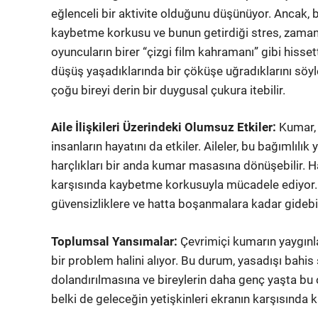
eğlenceli bir aktivite olduğunu düşünüyor. Ancak, 
kaybetme korkusu ve bunun getirdiği stres, zamanl
oyuncuların birer “çizgi film kahramanı” gibi hisse
düşüş yaşadıklarında bir çöküşe uğradıklarını söyley
çoğu bireyi derin bir duygusal çukura itebilir.
Aile İlişkileri Üzerindeki Olumsuz Etkiler:
Kumar, 
insanların hayatını da etkiler. Aileler, bu bağımlıl
harçlıkları bir anda kumar masasına dönüşebilir. Hay
karşısında kaybetme korkusuyla mücadele ediyor. B
güvensizliklere ve hatta boşanmalara kadar gidebil
Toplumsal Yansımalar:
Çevrimiçi kumarın yaygınla
bir problem halini alıyor. Bu durum, yasadışı bahi
dolandırılmasına ve bireylerin daha genç yaşta bu 
belki de geleceğin yetişkinleri ekranın karşısında 