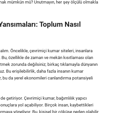
rmak mümkün mü? Unutmayın, her şey ölçülü olmakla
ansımaları: Toplum Nasıl
ım. Öncelikle, çevrimiçi kumar siteleri, insanlara
 Bu, özellikle de zaman ve mekân kısıtlaması olan
 gitmek zorunda değilsiniz; birkaç tıklamayla dünyanın
. Bu erişilebilirlik, daha fazla insanın kumar
r, bu da yerel ekonomileri canlandırma potansiyeli
e getiriyor. Çevrimiçi kumar, bağımlılık yapıcı
nuçlara yol açabiliyor. Birçok insan, kaybettikleri
maya yöneliyor. Bu, kişisel bir çöküşe neden olabilir