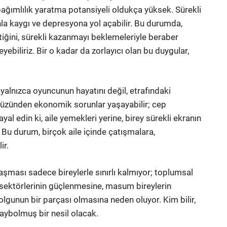
bağımlılık yaratma potansiyeli oldukça yüksek. Sürekli
a kaygı ve depresyona yol açabilir. Bu durumda,
ttiğini, sürekli kazanmayı beklemeleriyle beraber
ebiliriz. Bir o kadar da zorlayıcı olan bu duygular,
yalnızca oyuncunun hayatını değil, etrafındaki
ık yüzünden ekonomik sorunlar yaşayabilir; cep
al edin ki, aile yemekleri yerine, birey sürekli ekranın
u durum, birçok aile içinde çatışmalara,
ir.
şması sadece bireylerle sınırlı kalmıyor; toplumsal
s sektörlerinin güçlenmesine, masum bireylerin
olgunun bir parçası olmasına neden oluyor. Kim bilir,
kaybolmuş bir nesil olacak.