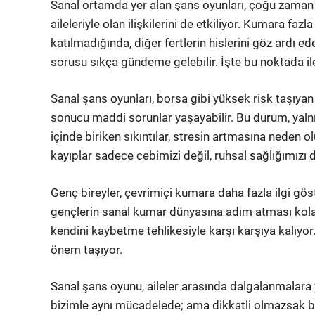
Sanal ortamda yer alan şans oyunları, çoğu zaman bağ
aileleriyle olan ilişkilerini de etkiliyor. Kumara faz
katılmadığında, diğer fertlerin hislerini göz ardı 
sorusu sıkça gündeme gelebilir. İşte bu noktada ile
Sanal şans oyunları, borsa gibi yüksek risk taşıyan bi
sonucu maddi sorunlar yaşayabilir. Bu durum, yalnız
içinde biriken sıkıntılar, stresin artmasına neden ol
kayıplar sadece cebimizi değil, ruhsal sağlığımızı d
Genç bireyler, çevrimiçi kumara daha fazla ilgi gös
gençlerin sanal kumar dünyasına adım atması kola
kendini kaybetme tehlikesiyle karşı karşıya kalıyor.
önem taşıyor.
Sanal şans oyunu, aileler arasında dalgalanmalara 
bizimle aynı mücadelede; ama dikkatli olmazsak bu