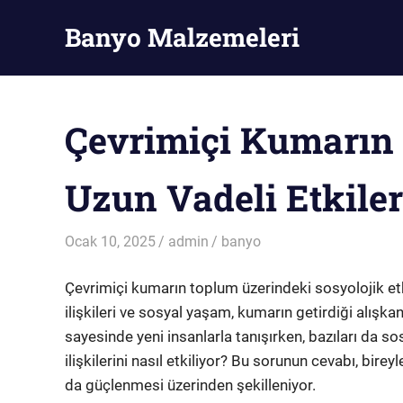
Skip
Banyo Malzemeleri
to
content
Banyo
Malzemeleri
Çevrimiçi Kumarın
Uzun Vadeli Etkiler
Ocak 10, 2025
admin
banyo
Çevrimiçi kumarın toplum üzerindeki sosyolojik etki
ilişkileri ve sosyal yaşam, kumarın getirdiği alışkan
sayesinde yeni insanlarla tanışırken, bazıları da s
ilişkilerini nasıl etkiliyor? Bu sorunun cevabı, bire
da güçlenmesi üzerinden şekilleniyor.