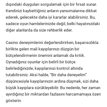
dışındaki duyguları sorgulamak için bir fırsat sunar.
Kendinizi kaybettiğiniz anların yansımalarına dikkat
ederek, gelecekte daha iyi kararlar alabilirsiniz. Bu,
sadece oyun hamlelerinizde değil, belki hayatınızdaki
diğer alanlarda da size rehberlik eder.
Casino deneyimlerini değerlendirirken, başarısızlıkla
birlikte gelen mali kayıplarınızı düzgün bir
bütçelendirmenin önemini anlamak da kritik.
Oynadığınız oyunlar için belirli bir bütçe
belirlediğinizde, kayıplarınızı kontrol altında
tutabilirsiniz. Aksi halde, “Bir daha deneyelim”
düşüncesiyle kayıplarınızın ardına düşmek, sizi daha
büyük kayıplara sürükleyebilir. Bu nedenle, her zaman
ayırdığınız bir miktardan fazlasını harcamamaya özen
gösterin.