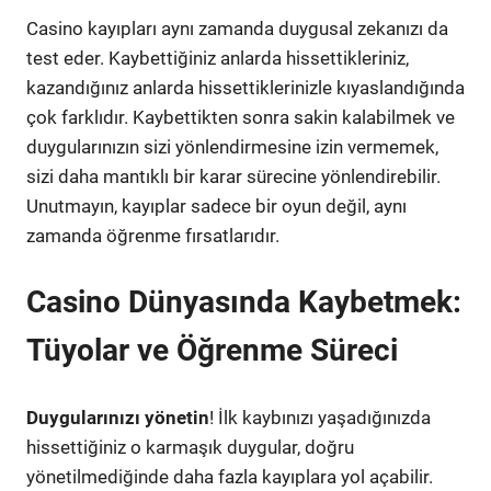
Casino kayıpları aynı zamanda duygusal zekanızı da
test eder. Kaybettiğiniz anlarda hissettikleriniz,
kazandığınız anlarda hissettiklerinizle kıyaslandığında
çok farklıdır. Kaybettikten sonra sakin kalabilmek ve
duygularınızın sizi yönlendirmesine izin vermemek,
sizi daha mantıklı bir karar sürecine yönlendirebilir.
Unutmayın, kayıplar sadece bir oyun değil, aynı
zamanda öğrenme fırsatlarıdır.
Casino Dünyasında Kaybetmek:
Tüyolar ve Öğrenme Süreci
Duygularınızı yönetin
! İlk kaybınızı yaşadığınızda
hissettiğiniz o karmaşık duygular, doğru
yönetilmediğinde daha fazla kayıplara yol açabilir.