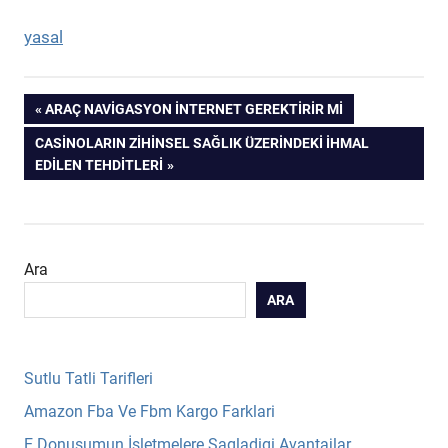
yasal
Yazı
PREVIOUS
ARAÇ NAVIGASYON INTERNET GEREKTIRIR MI
POST:
NEXT
CASINOLARIN ZIHINSEL SAĞLIK ÜZERINDEKI İHMAL
gezinmesi
POST:
EDILEN TEHDITLERI
Ara
ARA
Sutlu Tatli Tarifleri
Amazon Fba Ve Fbm Kargo Farklari
E Donusumun İsletmelere Sagladigi Avantajlar