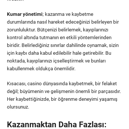
Kumar yönetimi
; kazanma ve kaybetme
durumlarında nasıl hareket edeceğinizi belirleyen bir
zorunluluktur. Bütçenizi belirlemek, kayıplarınızı
kontrol altında tutmanın en etkili yöntemlerinden
biridir. Belirlediğiniz sınırlar dahilinde oynamak, sizin
için kaybı daha kabul edilebilir hale getirebilir. Bu
noktada, kayıplarınızı içselleştirmek ve bunları
kabullenmek oldukça önemlidir.
Kısacası, casino dünyasında kaybetmek, bir felaket
değil; büyümenin ve gelişmenin önemli bir parçasıdır.
Her kaybettiğinizde, bir öğrenme deneyimi yaşamış
olursunuz.
Kazanmaktan Daha Fazlası: