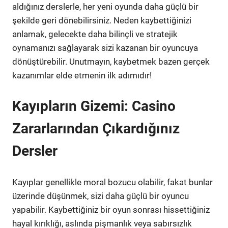
aldığınız derslerle, her yeni oyunda daha güçlü bir
şekilde geri dönebilirsiniz. Neden kaybettiğinizi
anlamak, gelecekte daha bilinçli ve stratejik
oynamanızı sağlayarak sizi kazanan bir oyuncuya
dönüştürebilir. Unutmayın, kaybetmek bazen gerçek
kazanımlar elde etmenin ilk adımıdır!
Kayıpların Gizemi: Casino
Zararlarından Çıkardığınız
Dersler
Kayıplar genellikle moral bozucu olabilir, fakat bunlar
üzerinde düşünmek, sizi daha güçlü bir oyuncu
yapabilir. Kaybettiğiniz bir oyun sonrası hissettiğiniz
hayal kırıklığı, aslında pişmanlık veya sabırsızlık