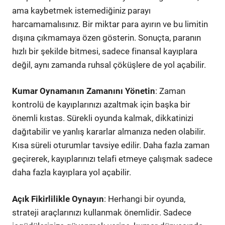
ama kaybetmek istemediğiniz parayı
harcamamalısınız. Bir miktar para ayırın ve bu limitin
dışına çıkmamaya özen gösterin. Sonuçta, paranın
hızlı bir şekilde bitmesi, sadece finansal kayıplara
değil, aynı zamanda ruhsal çöküşlere de yol açabilir.
Kumar Oynamanın Zamanını Yönetin
: Zaman
kontrolü de kayıplarınızı azaltmak için başka bir
önemli kıstas. Sürekli oyunda kalmak, dikkatinizi
dağıtabilir ve yanlış kararlar almanıza neden olabilir.
Kısa süreli oturumlar tavsiye edilir. Daha fazla zaman
geçirerek, kayıplarınızı telafi etmeye çalışmak sadece
daha fazla kayıplara yol açabilir.
Açık Fikirlilikle Oynayın
: Herhangi bir oyunda,
strateji araçlarınızı kullanmak önemlidir. Sadece