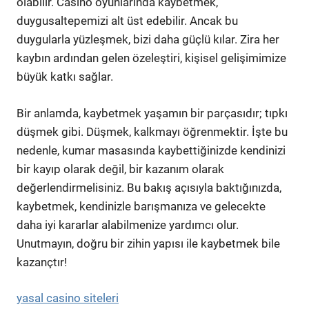
olabilir. Casino oyunlarında kaybetmek,
duygusaltepemizi alt üst edebilir. Ancak bu
duygularla yüzleşmek, bizi daha güçlü kılar. Zira her
kaybın ardından gelen özeleştiri, kişisel gelişimimize
büyük katkı sağlar.
Bir anlamda, kaybetmek yaşamın bir parçasıdır; tıpkı
düşmek gibi. Düşmek, kalkmayı öğrenmektir. İşte bu
nedenle, kumar masasında kaybettiğinizde kendinizi
bir kayıp olarak değil, bir kazanım olarak
değerlendirmelisiniz. Bu bakış açısıyla baktığınızda,
kaybetmek, kendinizle barışmanıza ve gelecekte
daha iyi kararlar alabilmenize yardımcı olur.
Unutmayın, doğru bir zihin yapısı ile kaybetmek bile
kazançtır!
yasal casino siteleri