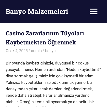
Skip
to
Banyo Malzemeleri
MENU
content
Banyo
Malzemeleri
Casino Zararlarının Tüyoları
Kaybetmekten Öğrenmek
Ocak 4, 2025
admin
banyo
Bir oyunda kaybettiğinizde, duygusal bir çöküş
yaşayabilirsiniz. Hemen ardından “Neden kaybettim?”
diye sormak gelişiminiz için çok kıymetli bir adım.
Yalnızca kaybettiklerinize odaklanmak yerine, bu
deneyimden çıkarılacak dersleri değerlendirmek,
ileride daha stratejik kararlar almanıza yardımcı
olabilir. Örneğin, temkinli oynamak ya da belirli bir