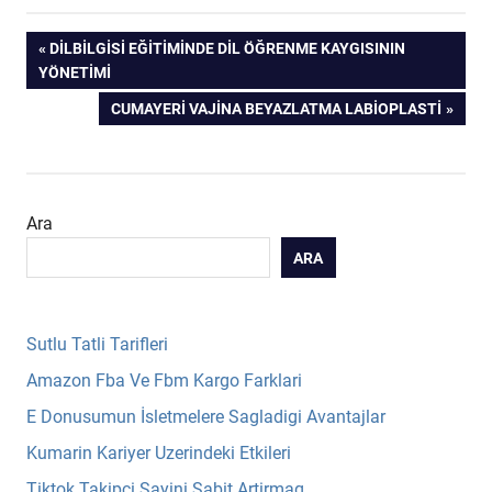
Yazı
PREVIOUS
DILBILGISI EĞITIMINDE DIL ÖĞRENME KAYGISININ
POST:
YÖNETIMI
gezinmesi
NEXT
CUMAYERI VAJINA BEYAZLATMA LABIOPLASTI
POST:
Ara
ARA
Sutlu Tatli Tarifleri
Amazon Fba Ve Fbm Kargo Farklari
E Donusumun İsletmelere Sagladigi Avantajlar
Kumarin Kariyer Uzerindeki Etkileri
Tiktok Takipci Sayini Sabit Artirmaq