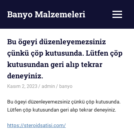
Skip
to
Banyo Malzemeleri
MENU
content
Banyo
Malzemeleri
Bu ögeyi düzenleyemezsiniz
çünkü çöp kutusunda. Lütfen çöp
kutusundan geri alıp tekrar
deneyiniz.
Kasım 2, 2023
admin
banyo
Bu ögeyi düzenleyemezsiniz çünkü çöp kutusunda.
Lütfen çöp kutusundan geri alıp tekrar deneyiniz.
https://steroidsatisi.com/