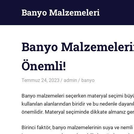
Skip
Banyo Malzemeleri
to
content
Banyo
Malzemeleri
Banyo Malzemeleri
Önemli!
Temmuz 24, 2023
admin
banyo
Banyo malzemeleri seçerken materyal seçimi büyük
kullanılan alanlarından biridir ve bu nedenle dayan
önemlidir. Materyal seçiminde dikkate almanız ger
Birinci faktör, banyo malzemelerinin suya ve nemli