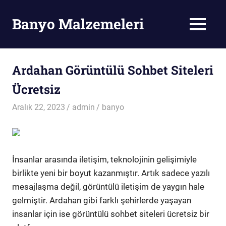
Skip
to
Banyo Malzemeleri
MENU
content
Banyo
Malzemeleri
Ardahan Görüntülü Sohbet Siteleri
Ücretsiz
Aralık 22, 2023
admin
banyo
İnsanlar arasında iletişim, teknolojinin gelişimiyle
birlikte yeni bir boyut kazanmıştır. Artık sadece yazılı
mesajlaşma değil, görüntülü iletişim de yaygın hale
gelmiştir. Ardahan gibi farklı şehirlerde yaşayan
insanlar için ise görüntülü sohbet siteleri ücretsiz bir