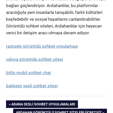
bağları güçlendiriyor. Ardahanlılar, bu platformlar
aracılığıyla yeni insanlarla tanışabilir, farklı kültürleri
keşfedebilir ve sosyal hayatlarını canlandırabilirler.
Görüntülü sohbet siteleri, Ardahanlılar için heyecan
verici bir iletişim aracı olmaya devam ediyor.
rastgele görüntülü sohbet uygulaması
yalova görüntülü sohbet sitesi
bitlis mobil sohbet chat
balıkesir sesli sohbet sitesi
Yazı
PREVIOUS
ADANA SESLI SOHBET UYGULAMALARI
POST:
NEXT
ARDAHAN GÖRÜNTÜLÜ SOHBET SITELERI ÜCRETSIZ