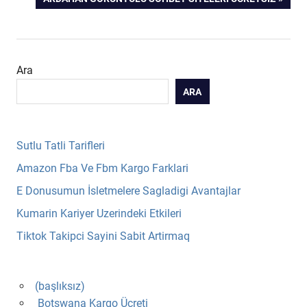
gezinmesi
POST:
Ara
ARA
Sutlu Tatli Tarifleri
Amazon Fba Ve Fbm Kargo Farklari
E Donusumun İsletmelere Sagladigi Avantajlar
Kumarin Kariyer Uzerindeki Etkileri
Tiktok Takipci Sayini Sabit Artirmaq
(başlıksız)
Botswana Kargo Ücreti