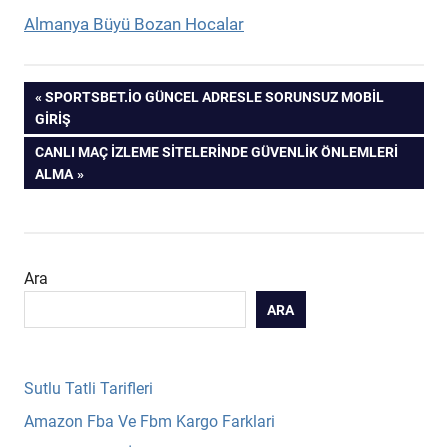
Almanya Büyü Bozan Hocalar
Yazı
PREVIOUS
SPORTSBET.IO GÜNCEL ADRESLE SORUNSUZ MOBIL
POST:
GIRIŞ
gezinmesi
NEXT
CANLI MAÇ IZLEME SITELERINDE GÜVENLIK ÖNLEMLERI
POST:
ALMA
Ara
ARA
Sutlu Tatli Tarifleri
Amazon Fba Ve Fbm Kargo Farklari