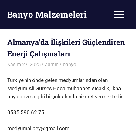
Skip
to
Banyo Malzemeleri
MENU
content
Banyo
Malzemeleri
Almanya’da İlişkileri Güçlendiren
Enerji Çalışmaları
Kasım 27, 2025
admin
banyo
Türkiye’nin önde gelen medyumlarından olan
Medyum Ali Gürses Hoca muhabbet, sıcaklık, ikna,
büyü bozma gibi birçok alanda hizmet vermektedir.
0535 590 62 75
medyumalibey@gmail.com