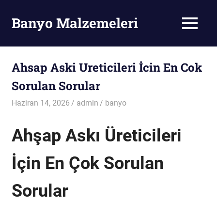
Skip
to
Banyo Malzemeleri
MENU
content
Banyo
Malzemeleri
Ahsap Aski Ureticileri İcin En Cok
Sorulan Sorular
Haziran 14, 2026
admin
banyo
Ahşap Askı Üreticileri
İçin En Çok Sorulan
Sorular