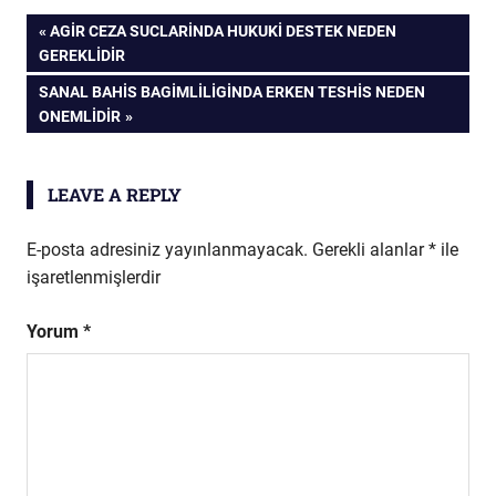
Yazı
PREVIOUS
AGIR CEZA SUCLARINDA HUKUKI DESTEK NEDEN
POST:
GEREKLIDIR
gezinmesi
NEXT
SANAL BAHIS BAGIMLILIGINDA ERKEN TESHIS NEDEN
POST:
ONEMLIDIR
LEAVE A REPLY
E-posta adresiniz yayınlanmayacak.
Gerekli alanlar
*
ile
işaretlenmişlerdir
Yorum
*