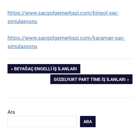
https://www.sacgolgemerkezi.com/bingol-sac-
simulasyonu
https://www.sacgolgemerkezi.com/karaman-sac-
simulasyonu
Yazı
PREVIOUS
BEYAĞAÇ ENGELLI İŞ İLANLARI
POST:
NEXT
GÜZELYURT PART TIME İŞ İLANLARI
gezinmesi
POST:
Ara
ARA