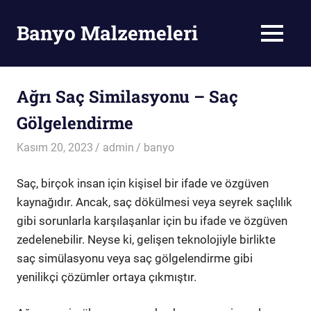
Skip
to
Banyo Malzemeleri
MENU
content
Banyo
Malzemeleri
Ağrı Saç Similasyonu – Saç
Gölgelendirme
Kasım 20, 2023
admin
banyo
Saç, birçok insan için kişisel bir ifade ve özgüven
kaynağıdır. Ancak, saç dökülmesi veya seyrek saçlılık
gibi sorunlarla karşılaşanlar için bu ifade ve özgüven
zedelenebilir. Neyse ki, gelişen teknolojiyle birlikte
saç simülasyonu veya saç gölgelendirme gibi
yenilikçi çözümler ortaya çıkmıştır.