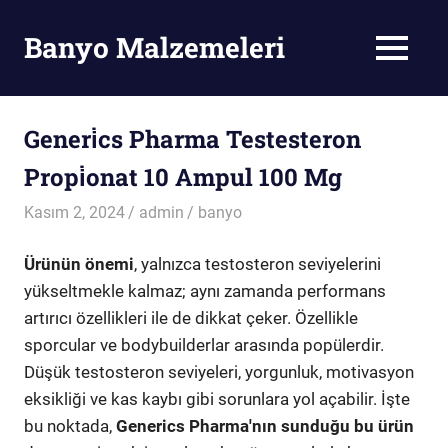
Skip
to
Banyo Malzemeleri
MENU
content
Banyo
Malzemeleri
Generi̇cs Pharma Testesteron
Propi̇onat 10 Ampul 100 Mg
Kasım 2, 2024
admin
banyo
Ürünün önemi
, yalnızca testosteron seviyelerini
yükseltmekle kalmaz; aynı zamanda performans
artırıcı özellikleri ile de dikkat çeker. Özellikle
sporcular ve bodybuilderlar arasında popülerdir.
Düşük testosteron seviyeleri, yorgunluk, motivasyon
eksikliği ve kas kaybı gibi sorunlara yol açabilir. İşte
bu noktada,
Generics Pharma'nın sunduğu bu ürün