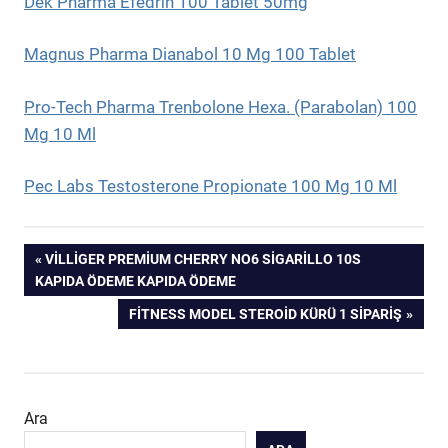
Dek Pharma Efedri̇n 100 Tablet 50mg
Magnus Pharma Dianabol 10 Mg 100 Tablet
Pro-Tech Pharma Trenbolone Hexa. (Parabolan) 100
Mg 10 Ml
Pec Labs Testosterone Propionate 100 Mg 10 Ml
Yazı
PREVIOUS
VILLIGER PREMIUM CHERRY NO6 SIGARILLO 10S
POST:
KAPIDA ÖDEME KAPIDA ÖDEME
gezinmesi
NEXT
FITNESS MODEL STEROID KÜRÜ 1 SIPARIŞ
POST:
Ara